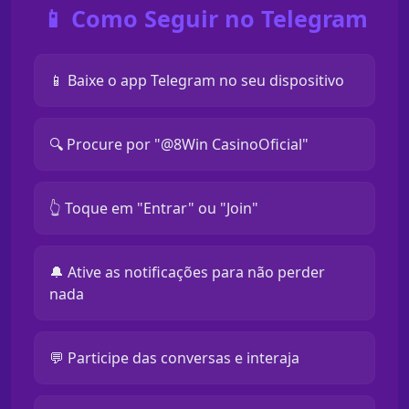
📱 Como Seguir no Telegram
📱 Baixe o app Telegram no seu dispositivo
🔍 Procure por "@8Win CasinoOficial"
👆 Toque em "Entrar" ou "Join"
🔔 Ative as notificações para não perder
nada
💬 Participe das conversas e interaja