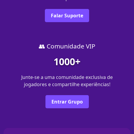
Falar Suporte
👥 Comunidade VIP
1000+
Junte-se a uma comunidade exclusiva de
jogadores e compartilhe experiências!
Entrar Grupo