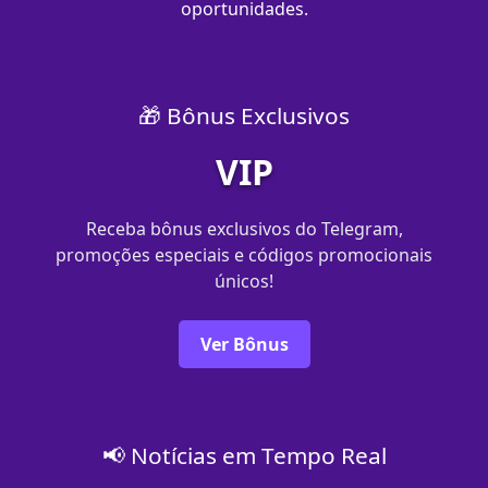
oportunidades.
🎁 Bônus Exclusivos
VIP
Receba bônus exclusivos do Telegram,
promoções especiais e códigos promocionais
únicos!
Ver Bônus
📢 Notícias em Tempo Real