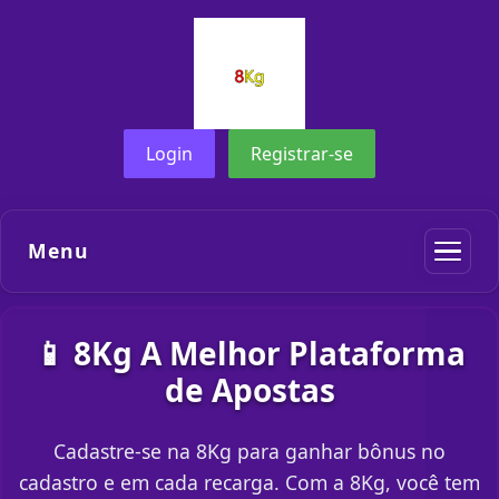
Login
Registrar-se
Menu
📱 8Kg A Melhor Plataforma
de Apostas
Cadastre-se na 8Kg para ganhar bônus no
cadastro e em cada recarga. Com a 8Kg, você tem