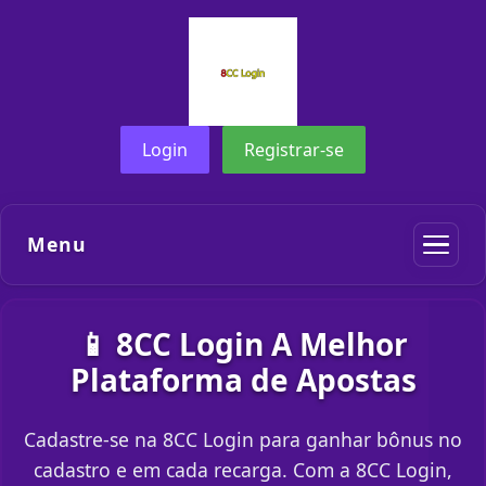
Login
Registrar-se
Menu
📱 8CC Login A Melhor
Plataforma de Apostas
Cadastre-se na 8CC Login para ganhar bônus no
cadastro e em cada recarga. Com a 8CC Login,