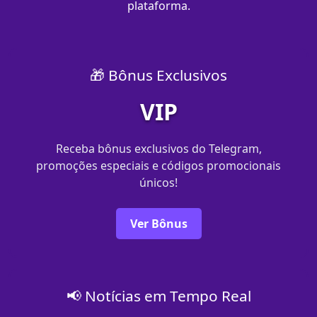
plataforma.
🎁 Bônus Exclusivos
VIP
Receba bônus exclusivos do Telegram,
promoções especiais e códigos promocionais
únicos!
Ver Bônus
📢 Notícias em Tempo Real